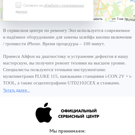
Согласен на
обработку персональных
данных
В сервисном центре по ремонту Эпл используется современное
и надёжное оборудование для замены шлейфа кнопки включения
/ громкости iPhone. Время процедуры – 100 минут.
Принеся Айфон на диагностику и устранение дефектов в нашу
мастерскую, вы получите ремонт техники на высшем уровне.
Специалисты пользуются точными инструментами:
мультиметрами FLUKE 115, паяльными станциями i-CON 2V + i-
TOOL, а также осциллографами UTD2102CEX и станками.
Читать далее...
Хорошее оснащение сервисного центра и опытные мастера –
вот составляющие быстрого ремонта за 1 день. Чтобы снова
пользоваться смартфоном и сэкономить своё время,
обращайтесь для замены шлейфа кнопки включения / громкости
iPhone к нам, в официальный сервис Apple. Вернём работающее
устройство в кратчайшие сроки! И никаких переплат за
Мы принимаем: