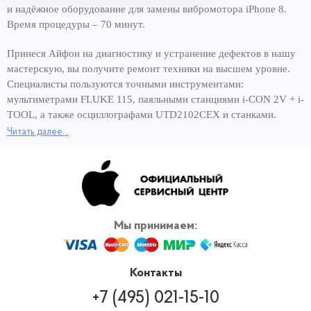
и надёжное оборудование для замены вибромотора iPhone 8.
Время процедуры – 70 минут.
Принеся Айфон на диагностику и устранение дефектов в нашу
мастерскую, вы получите ремонт техники на высшем уровне.
Специалисты пользуются точными инструментами:
мультиметрами FLUKE 115, паяльными станциями i-CON 2V + i-
TOOL, а также осциллографами UTD2102CEX и станками.
Читать далее...
Хорошее оснащение сервисного центра и опытные мастера –
вот составляющие быстрого ремонта за 1 день. Чтобы снова
пользоваться смартфоном и сэкономить своё время,
обращайтесь для замены вибромотора iPhone 8 к нам, в
официальный сервис Apple. Вернём работающее устройство в
кратчайшие сроки! И никаких переплат за скорость ремонта.
Мы принимаем:
Контакты
+7 (495) 021-15-10