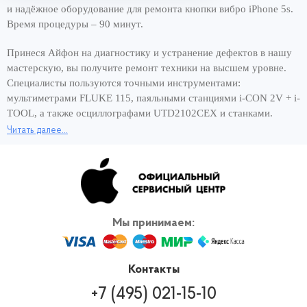
и надёжное оборудование для ремонта кнопки вибро iPhone 5s.
Время процедуры – 90 минут.
Принеся Айфон на диагностику и устранение дефектов в нашу
мастерскую, вы получите ремонт техники на высшем уровне.
Специалисты пользуются точными инструментами:
мультиметрами FLUKE 115, паяльными станциями i-CON 2V + i-
TOOL, а также осциллографами UTD2102CEX и станками.
Читать далее...
Хорошее оснащение сервисного центра и опытные мастера –
вот составляющие быстрого ремонта за 1 день. Чтобы снова
пользоваться смартфоном и сэкономить своё время,
обращайтесь для ремонта кнопки вибро iPhone 5s к нам, в
официальный сервис Apple. Вернём работающее устройство в
кратчайшие сроки! И никаких переплат за скорость ремонта.
Мы принимаем:
Контакты
+7 (495) 021-15-10