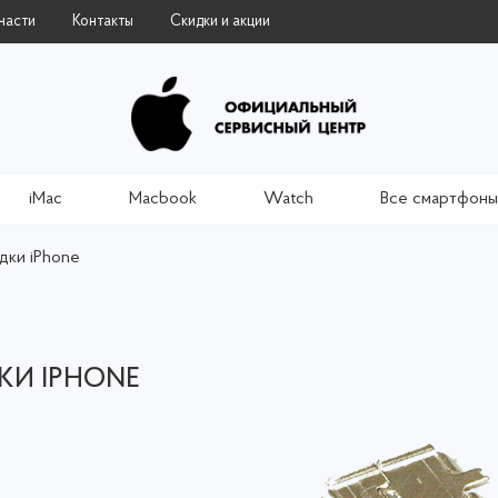
части
Контакты
Скидки и акции
iMac
Macbook
Watch
Все смартфоны
дки iPhone
КИ IPHONE