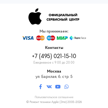
Хорошее оснащение сервисного центра и опытные мастера –
вот составляющие быстрого ремонта за 1 день. Чтобы снова
пользоваться смартфоном и сэкономить своё время,
обращайтесь для пайки разъемов iPhone к нам, в официальный
сервис Apple. Вернём работающее устройство в кратчайшие
сроки! И никаких переплат за скорость ремонта.
Мы принимаем:
Контакты
+7 (495) 021-15-10
Ежедневное с 9:00 до 20:00
Москва
ул. Барклая, 6, стр. 5
Пользовательское соглашение
© Ремонт техники Apple (Эпл) 2005–2026