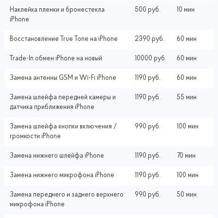
Наклейка пленки и бронестекла
500 руб.
10 мин
iPhone
Восстановление True Tone на iPhone
2390 руб.
60 мин
Trade-In обмен iPhone на новый
10000 руб.
60 мин
Замена антенны GSM и Wi-Fi iPhone
1190 руб.
60 мин
Замена шлейфа передней камеры и
1190 руб.
55 мин
датчика приближения iPhone
Замена шлейфа кнопки включения /
990 руб.
100 мин
громкости iPhone
Замена нижнего шлейфа iPhone
1190 руб.
70 мин
Замена нижнего микрофона iPhone
1190 руб.
100 мин
Замена переднего и заднего верхнего
990 руб.
50 мин
микрофона iPhone