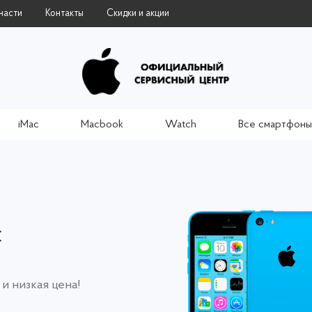
части
Контакты
Скидки и акции
iMac
Macbook
Watch
Все смартфоны
C
 и низкая цена!