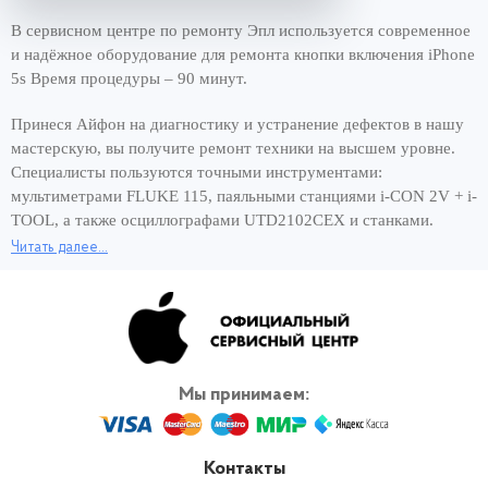
В сервисном центре по ремонту Эпл используется современное
и надёжное оборудование для ремонта кнопки включения iPhone
5s Время процедуры – 90 минут.
Принеся Айфон на диагностику и устранение дефектов в нашу
мастерскую, вы получите ремонт техники на высшем уровне.
Специалисты пользуются точными инструментами:
мультиметрами FLUKE 115, паяльными станциями i-CON 2V + i-
TOOL, а также осциллографами UTD2102CEX и станками.
Читать далее...
Хорошее оснащение сервисного центра и опытные мастера –
вот составляющие быстрого ремонта за 1 день. Чтобы снова
пользоваться смартфоном и сэкономить своё время,
обращайтесь для ремонта кнопки включения iPhone 5s к нам, в
официальный сервис Apple. Вернём работающее устройство в
кратчайшие сроки! И никаких переплат за скорость ремонта.
Мы принимаем:
Контакты