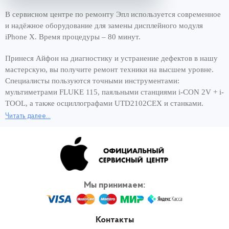
В сервисном центре по ремонту Эпл используется современное
и надёжное оборудование для замены дисплейного модуля
iPhone X. Время процедуры – 80 минут.
Принеся Айфон на диагностику и устранение дефектов в нашу
мастерскую, вы получите ремонт техники на высшем уровне.
Специалисты пользуются точными инструментами:
мультиметрами FLUKE 115, паяльными станциями i-CON 2V + i-
TOOL, а также осциллографами UTD2102CEX и станками.
Читать далее...
Хорошее оснащение сервисного центра и опытные мастера –
вот составляющие быстрого ремонта за 1 день. Чтобы снова
пользоваться смартфоном и сэкономить своё время,
обращайтесь для замены аккумулятора дисплейного модуля
iPhone X к нам, в официальный сервис Apple. Вернём
работающее устройство в кратчайшие сроки! И никаких
Мы принимаем:
переплат за скорость ремонта.
Контакты