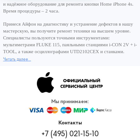
и надёжное оборудование для ремонта кнопки Home iPhone 4s.
Время процедуры – 2 часа.
Принеся Айфон на диагностику и устранение дефектов в нашу
мастерскую, вы получите ремонт техники на высшем уровне.
Специалисты пользуются точными инструментами:
мультиметрами FLUKE 115, паяльными станциями i-CON 2V + i-
TOOL, а также осциллографами UTD2102CEX и станками.
Читать далее...
Хорошее оснащение сервисного центра и опытные мастера –
вот составляющие быстрого ремонта за 1 день. Чтобы снова
пользоваться смартфоном и сэкономить своё время,
обращайтесь для ремонта кнопки Home iPhone 4s к нам, в
официальный сервис Apple. Вернём работающее устройство в
кратчайшие сроки! И никаких переплат за скорость ремонта.
Мы принимаем:
Контакты
+7 (495) 021-15-10