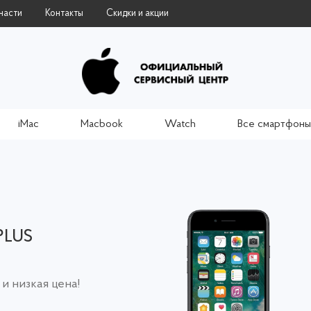
части
Контакты
Скидки и акции
iMac
Macbook
Watch
Все смартфоны
PLUS
 и низкая цена!