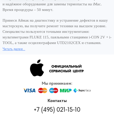
и надёжное оборудование для замены термопасты на iMac.
Время процедуры – 50 минут.
Принеся Аймак на диагностику и устранение дефектов в нашу
мастерскую, вы получите ремонт техники на высшем уровне.
Специалисты пользуются точными инструментами:
мультиметрами FLUKE 115, паяльными станциями i-CON 2V + i-
TOOL, а также осциллографами UTD2102CEX и станками.
Читать далее...
Хорошее оснащение сервисного центра и опытные мастера –
вот составляющие быстрого ремонта за 1 день. Чтобы снова
пользоваться моноблоком и сэкономить своё время,
обращайтесь для замены термопасты на iMac к нам, в
официальный сервис Apple. Вернём работающее устройство в
кратчайшие сроки! И никаких переплат за скорость ремонта.
Мы принимаем:
Контакты
+7 (495) 021-15-10