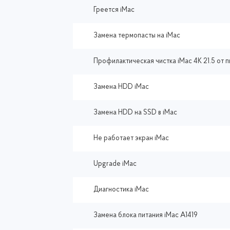
Греется iMac
Замена термопасты на iMac
Профилактическая чистка iMac 4K 21.5 от 
Замена HDD iMac
Замена HDD на SSD в iMac
Не работает экран iMac
Upgrade iMac
Диагностика iMac
Замена блока питания iMac A1419