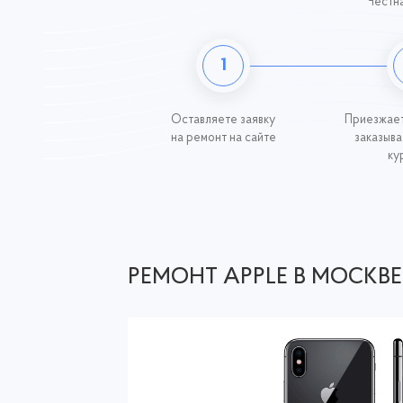
Честна
1
Оставляете заявку
Приезжает
на ремонт на сайте
заказыва
ку
РЕМОНТ APPLE В МОСКВЕ