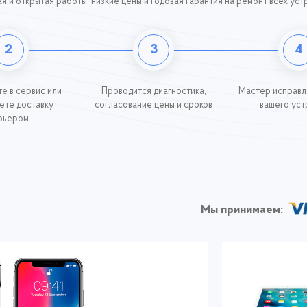
я и открытая работы, низкие цены и годовая гарантия на ремонт всех уст
2
3
4
е в сервис или
Проводится диагностика,
Мастер исправл
ете доставку
согласование цены и сроков
вашего уст
рьером
Мы принимаем: