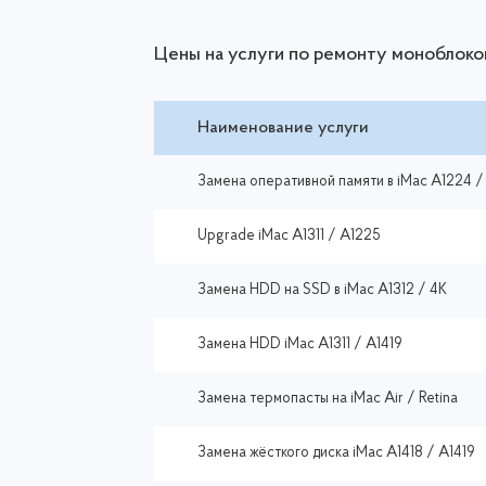
Цены на услуги по ремонту моноблоко
Наименование услуги
Замена оперативной памяти в iMac A1224 /
Upgrade iMac A1311 / A1225
Замена HDD на SSD в iMac A1312 / 4K
Замена HDD iMac A1311 / A1419
Замена термопасты на iMac Air / Retina
Замена жёсткого диска iMac A1418 / A1419