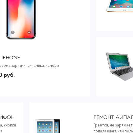
 IPHONE
зъёма зарядки, динамика, камеры
0 руб.
АЙФОН
РЕМОНТ АЙПА
а, кнопки
Греется, не заряжает
ка
попала влага или пыль