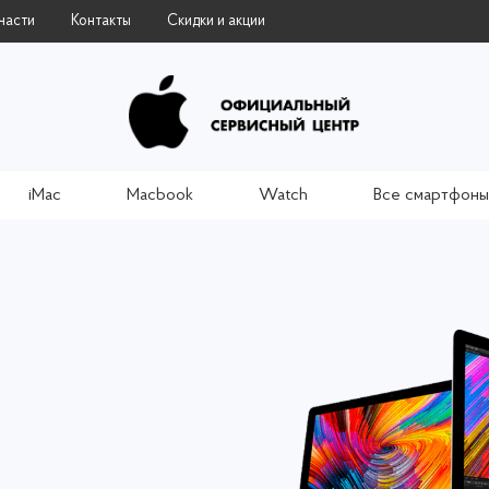
части
Контакты
Скидки и акции
iMac
Macbook
Watch
Все смартфоны