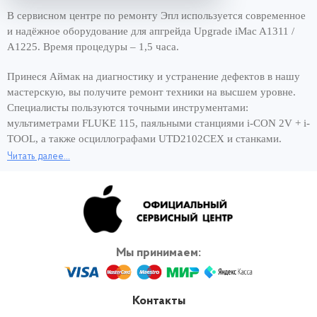
В сервисном центре по ремонту Эпл используется современное
и надёжное оборудование для апгрейда Upgrade iMac A1311 /
A1225. Время процедуры – 1,5 часа.
Принеся Аймак на диагностику и устранение дефектов в нашу
мастерскую, вы получите ремонт техники на высшем уровне.
Специалисты пользуются точными инструментами:
мультиметрами FLUKE 115, паяльными станциями i-CON 2V + i-
TOOL, а также осциллографами UTD2102CEX и станками.
Читать далее...
Хорошее оснащение сервисного центра и опытные мастера –
вот составляющие быстрого ремонта за 1 день. Чтобы снова
пользоваться моноблоком и сэкономить своё время,
обращайтесь для апгрейда iMac A1311 / A1225 к нам, в
официальный сервис Apple. Вернём работающее устройство в
кратчайшие сроки! И никаких переплат за скорость ремонта.
Мы принимаем:
Контакты