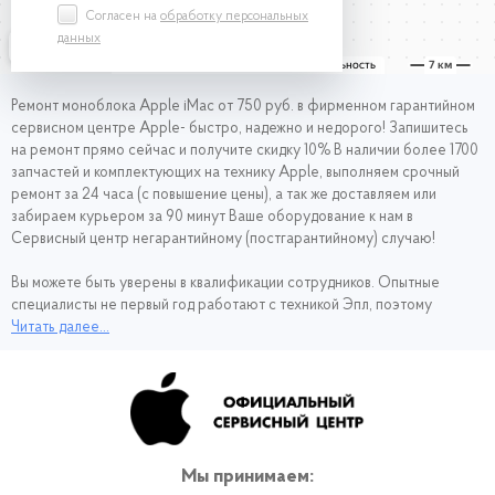
Согласен на
обработку персональных
данных
Ремонт моноблока Apple iMac от 750 руб. в фирменном гарантийном
сервисном центре Apple- быстро, надежно и недорого!
Запишитесь
на ремонт
прямо сейчас и получите скидку 10% В наличии более 1700
запчастей и комплектующих на технику Apple, выполняем срочный
ремонт за 24 часа (с повышение цены), а так же доставляем или
забираем курьером за 90 минут Ваше оборудование к нам в
Сервисный центр негарантийному (постгарантийному) случаю!
Вы можете быть уверены в квалификации сотрудников. Опытные
специалисты не первый год работают с техникой Эпл, поэтому
проводят диагностику и ремонт Apple iMac оперативно и
Читать далее...
качественно. Чтобы не тратить время в долгом ожидании моноблока
из ремонта, обращайтесь в наш сервис.
Мы принимаем: