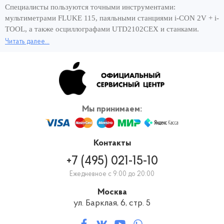
Специалисты пользуются точными инструментами:
мультиметрами FLUKE 115, паяльными станциями i-CON 2V + i-
TOOL, а также осциллографами UTD2102CEX и станками.
Читать далее...
Хорошее оснащение сервисного центра и опытные мастера –
вот составляющие быстрого ремонта за 1 день. Чтобы снова
пользоваться планшетом и сэкономить своё время, обращайтесь
для ремонта после попадания влаги iPad 4 к нам, в официальный
сервис Apple. Вернём работающее устройство в кратчайшие
сроки! И никаких переплат за скорость ремонта.
Мы принимаем:
Контакты
+7 (495) 021-15-10
Ежедневное с 9:00 до 20:00
Москва
ул. Барклая, 6, стр. 5