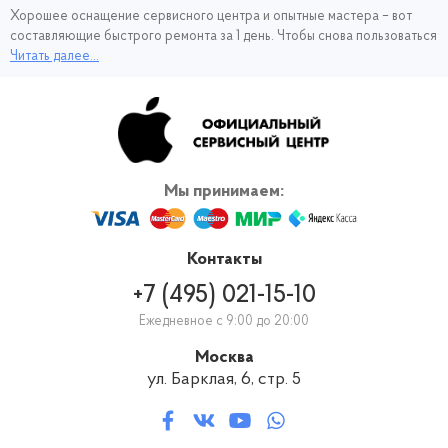
Хорошее оснащение сервисного центра и опытные мастера – вот
составляющие быстрого ремонта за 1 день. Чтобы снова пользоваться
Макбуком и сэкономить своё время, обращайтесь для ремонта цепей
Читать далее...
питания Macbook Air a1237 к нам, в официальный сервис Apple.
Вернём работающий ноутбук в кратчайшие сроки! И никаких
переплат за скорость ремонта.
Мы принимаем:
Контакты
+7 (495) 021-15-10
Ежедневное с 9:00 до 20:00
Москва
ул. Барклая, 6, стр. 5