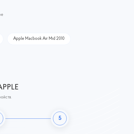
ое
Apple Macbook Air Mid 2010
APPLE
ройств.
5