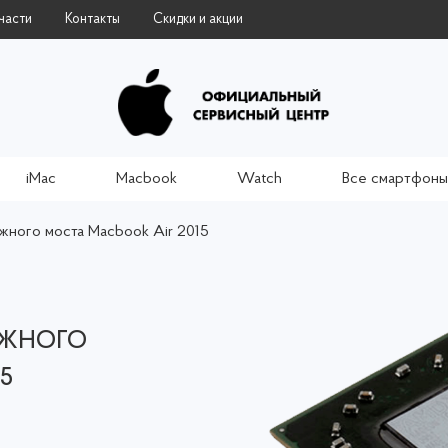
части
Контакты
Скидки и акции
iMac
Macbook
Watch
Все смартфоны
жного моста Macbook Air 2015
ЮЖНОГО
5