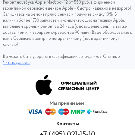
Ремонт ноутбука Apple Macbook 12 от 550 руб. в фирменном
гарантийном сервисном центре Apple – быстро, надежно и недорого!
Запишитесь на ремонт
прямо сейчас и получите скидку 10%. В
наличии более 1700 запчастей и комплектующих на технику Apple,
выполняем срочный ремонт за 24 часа (с повышение цены), а так же
доставляем или забираем курьером за 90 минут Ваше оборудование к
нам в Сервисный центр по негарантийному (постгарантийному)
случаю!
Вы можете быть уверены в квалификации сотрудников. Опытные
специалисты не первый год работают с техникой Эпл, поэтому
Читать далее...
проводят диагностику и ремонт Apple Macbook 12 оперативно и
качественно. Чтобы не тратить время в долгом ожидании Макбука из
ремонта, обращайтесь в наш сервис.
Мы принимаем:
Контакты
+7 (495) 021-15-10