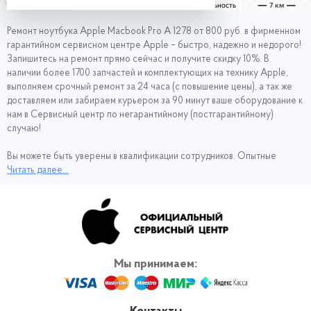
Ремонт ноутбука Apple Macbook Pro A 1278 от 800 руб. в фирменном
гарантийном сервисном центре Apple – быстро, надежно и недорого!
Запишитесь на ремонт
прямо сейчас и получите скидку 10%. В
наличии более 1700 запчастей и комплектующих на технику Apple,
выполняем срочный ремонт за 24 часа (с повышение цены), а так же
доставляем или забираем курьером за 90 минут ваше оборудование к
нам в Сервисный центр по негарантийному (постгарантийному)
случаю!
Вы можете быть уверены в квалификации сотрудников. Опытные
специалисты не первый год работают с техникой Эпл, поэтому
Читать далее...
проводят диагностику и ремонт Apple Macbook Pro A 1278
оперативно и качественно. Чтобы не тратить время в долгом
ожидании Макбука из ремонта, обращайтесь в наш сервис.
Мы принимаем: