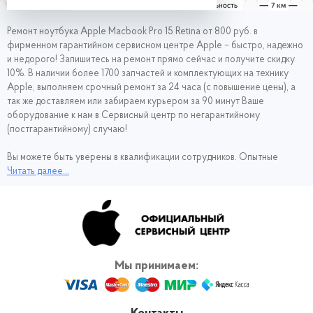
Ремонт ноутбука Apple Macbook Pro 15 Retina от 800 руб. в
фирменном гарантийном сервисном центре Apple – быстро, надежно
и недорого!
Запишитесь на ремонт
прямо сейчас и получите скидку
10%. В наличии более 1700 запчастей и комплектующих на технику
Apple, выполняем срочный ремонт за 24 часа (с повышение цены), а
так же доставляем или забираем курьером за 90 минут Ваше
оборудование к нам в Сервисный центр по негарантийному
(постгарантийному) случаю!
Вы можете быть уверены в квалификации сотрудников. Опытные
специалисты не первый год работают с техникой Эпл, поэтому
Читать далее...
проводят диагностику и ремонт Apple Macbook Pro 15 Retina
оперативно и качественно. Чтобы не тратить время в долгом
ожидании Макбука из ремонта, обращайтесь в наш сервис.
Мы принимаем: