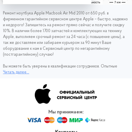
Ремонт ноутбука Apple Macbook Air Mid 2010 от 650 руб. в
фирменном гарантийном сервисном центре Apple – быстро, надежно
и недорого!
Запишитесь на ремонт
прямо сейчас и получите скидку
10%. В наличии более 1700 запчастей и комплектующих на технику
Apple, выполняем срочный ремонт за 24 часа (с повышение цены), а
так же доставляем или забираем курьером за 90 минут Ваше
оборудование к нам в Сервисный центр по негарантийному
(постгарантийному) случаю!
Вы можете быть уверены в квалификации сотрудников. Опытные
специалисты не первый год работают с техникой Эпл, поэтому
Читать далее...
проводят диагностику и ремонт Apple Macbook Air Mid 2010
оперативно и качественно. Чтобы не тратить время в долгом
ожидании Макбука из ремонта, обращайтесь в наш сервис.
Мы принимаем: